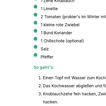
1 Zehe Knoblauch
1 Limette
2 Tomaten (probier's im Winter m
1 kleine rote Zwiebel
1 Bund Koriander
1 Chilischote (optional)
Salz
Pfeffer
So geht's:
Einen Topf mit Wasser zum Koche
Das Kochwasser abgießen und für
Knoblauchzehe fein hacken, Zwieb
hacken.