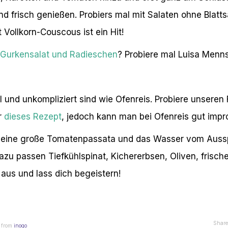
d frisch genießen. Probiers mal mit Salaten ohne Blatts
t Vollkorn-Couscous ist ein Hit!
 Gurkensalat und Radieschen
? Probiere mal Luisa Menn
l und unkompliziert sind wie Ofenreis. Probiere unseren
r
dieses Rezept
, jedoch kann man bei Ofenreis gut impro
is, eine große Tomatenpassata und das Wasser vom Auss
zu passen Tiefkühlspinat, Kichererbsen, Oliven, frisch
s aus und lass dich begeistern!
Share
from
inoqo