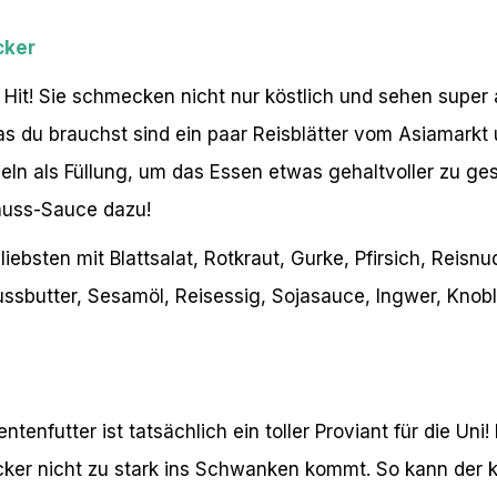
cker
 Hit! Sie schmecken nicht nur köstlich und sehen super 
 du brauchst sind ein paar Reisblätter vom Asiamarkt u
eln als Füllung, um das Essen etwas gehaltvoller zu ge
nuss-Sauce dazu!
iebsten mit Blattsalat, Rotkraut, Gurke, Pfirsich, Reisn
ssbutter, Sesamöl, Reisessig, Sojasauce, Ingwer, Kno
tenfutter ist tatsächlich ein toller Proviant für die Uni
ucker nicht zu stark ins Schwanken kommt. So kann der k